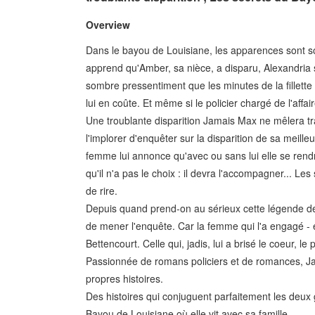
Overview
Dans le bayou de Louisiane, les apparences sont sou
apprend qu'Amber, sa nièce, a disparu, Alexandria se
sombre pressentiment que les minutes de la fillette s
lui en coûte. Et même si le policier chargé de l'affa
Une troublante disparition Jamais Max ne mêlera trav
l'implorer d'enquêter sur la disparition de sa meille
femme lui annonce qu'avec ou sans lui elle se ren
qu'il n'a pas le choix : il devra l'accompagner... L
de rire.
Depuis quand prend-on au sérieux cette légende de
de mener l'enquête. Car la femme qui l'a engagé - et
Bettencourt. Celle qui, jadis, lui a brisé le coeur, l
Passionnée de romans policiers et de romances, Ja
propres histoires.
Des histoires qui conjuguent parfaitement les deux g
Bayou de Louisiane où elle vit avec sa famille.