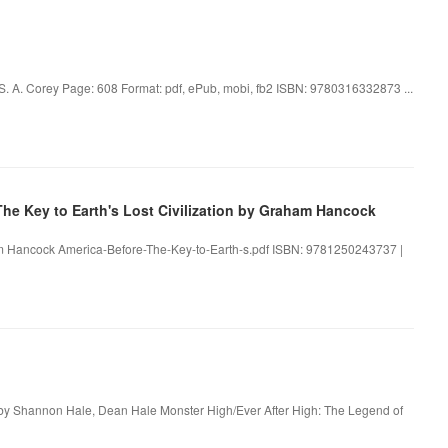
S. A. Corey Page: 608 Format: pdf, ePub, mobi, fb2 ISBN: 9780316332873 ...
e Key to Earth's Lost Civilization by Graham Hancock
aham Hancock America-Before-The-Key-to-Earth-s.pdf ISBN: 9781250243737 |
by Shannon Hale, Dean Hale Monster High/Ever After High: The Legend of