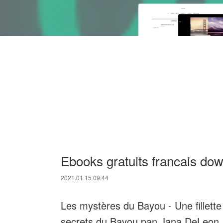
Ebooks gratuits francais do
2021.01.15 09:44
Les mystères du Bayou - Une fillette 
secrets du Bayou pan Jana DeLeon