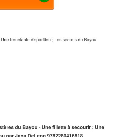
; Une troublante disparition ; Les secrets du Bayou
ères du Bayou - Une fillette à secourir ; Une
Bayou par Jana DeLeon 9782280416818