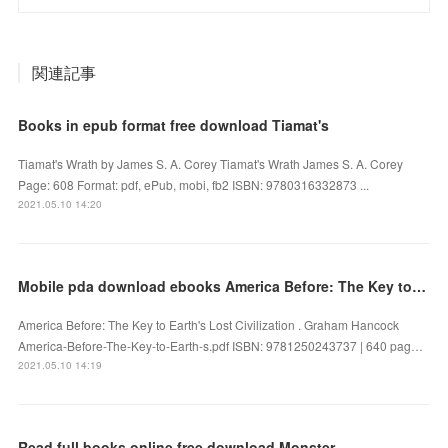
関連記事
Books in epub format free download Tiamat's
Tiamat's Wrath by James S. A. Corey Tiamat's Wrath James S. A. Corey
Page: 608 Format: pdf, ePub, mobi, fb2 ISBN: 9780316332873 ...
2021.05.10 14:20
Mobile pda download ebooks America Before: The Key to Earth's Lost Civilization by Graham Hancock
America Before: The Key to Earth's Lost Civilization . Graham Hancock
America-Before-The-Key-to-Earth-s.pdf ISBN: 9781250243737 | 640 pag…
2021.05.10 14:19
Read full books online free download Monster